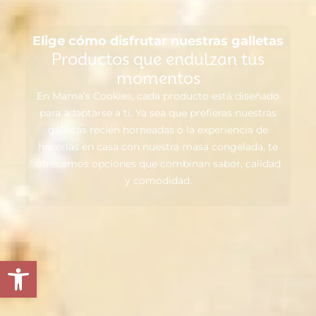
Elige cómo disfrutar nuestras galletas
Productos que endulzan tus
momentos
En Mama’s Cookies, cada producto está diseñado
para adaptarse a ti. Ya sea que prefieras nuestras
galletas recién horneadas o la experiencia de
hacerlas en casa con nuestra masa congelada, te
ofrecemos opciones que combinan sabor, calidad
y comodidad.
Abrir barra de herramientas