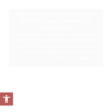
Elige cómo disfrutar nuestras galletas
Productos que endulzan tus
momentos
En Mama’s Cookies, cada producto está diseñado para
adaptarse a ti. Ya sea que prefieras nuestras galletas
recién horneadas o la experiencia de hacerlas en casa
con nuestra masa congelada, te ofrecemos opciones
que combinan sabor, calidad y comodidad.
Abrir barra de herramientas