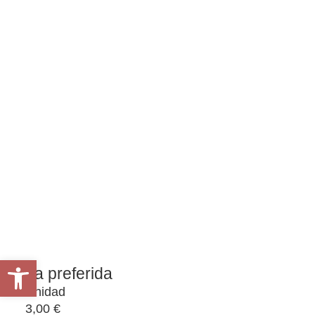
Abrir barra de herramientas
La preferida
Unidad
3,00
€